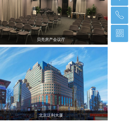
ꂅ
回到顶部
ꀥ
18601143851
贝壳房产会议厅
微信二维码
北京泛利大厦