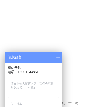
请您留言
华信安达
电话：010-8368 0916
电话：18601143851
手 机：18601143851
联系人：蒋经理
微 信：18601143851
邮 箱：bjhxad_jw@163.com
地 址：北京市房山区长阳镇中铁二十二局