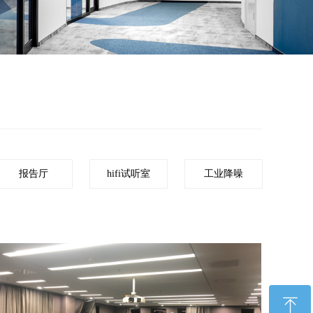
报告厅
hifi试听室
工业降噪
ꁸ