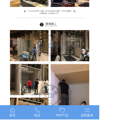
ꀇ
ꂅ
ꄁ
ꂇ
首页
电话
声学产品
场景案例