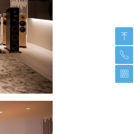
ꁸ
ꂅ
回到顶部
ꀥ
18601143851
微信二维码